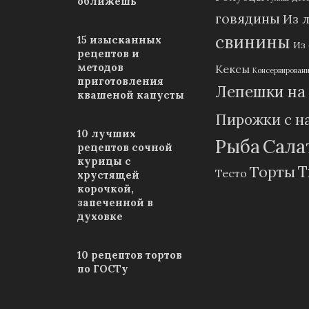
оближешь
говядины
Из 
свинины
15 изысканных
Из
рецептов и
методов
Кексы
Консервирован
приготовления
Лепешки на
квашеной капусты
Пирожки с н
10 лучших
Рыба
Сала
рецептов сочной
курицы с
Т
Торты
Тесто
хрустящей
корочкой,
запеченной в
духовке
10 рецептов тортов
по ГОСТу