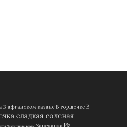
В
В афганском казане
В горшочке
ы
чка сладкая соленая
Из
Запеканка
ерты
Закусочные торты