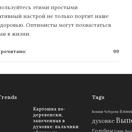
 пользуйтесь этими простыми
ативный настрой не только портит наше
 здоровью. Оптимисты могут похвастаться
ми в жизни.
рочитано:
99
Trends
Tags
Картошка по-
Блин
Беляши Чебуреки
деревенски,
Выпе
духовке
запеченная в
духовке: пальчики
Голубцы
Гуляш
Дес