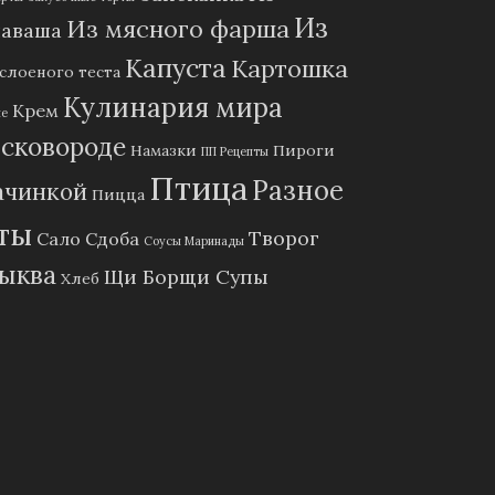
Из
Из мясного фарша
лаваша
Капуста
Картошка
 слоеного теста
Кулинария мира
Крем
ие
 сковороде
Намазки
Пироги
ПП Рецепты
Птица
Разное
ачинкой
Пицца
ты
Творог
Сало
Сдоба
Соусы Маринады
ыква
Щи Борщи Супы
Хлеб