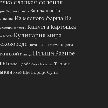
чка сладкая соленая
Из
Запеканка
ерты
Закусочные торты
Из
Из мясного фарша
лаваша
Капуста
Картошка
 слоеного теста
Кулинария мира
Крем
ие
 сковороде
Намазки
Пироги
ПП Рецепты
Птица
Разное
ачинкой
Пицца
ты
Творог
Сало
Сдоба
Соусы Маринады
ыква
Щи Борщи Супы
Хлеб