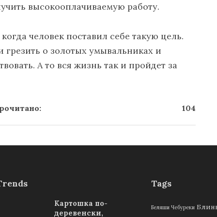
лучить высокооплачиваемую работу.
 когда человек поставил себе такую цель.
и грезить о золотых умывальниках и
вовать. А то вся жизнь так и пройдет за
рочитано:
104
Trends
Tags
Картошка по-
Блин
Беляши Чебуреки
деревенски,