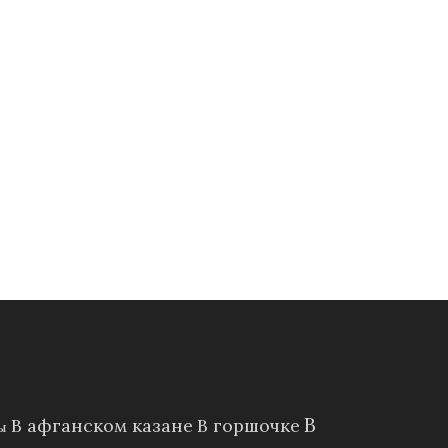
В
В афганском казане
В горшочке
ы