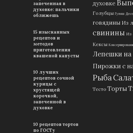
Выпе
духовке
запеченная в
духовке: пальчики
Голубцы
Гуляш
Дес
оближешь
говядины
Из 
свинины
15 изысканных
Из
рецептов и
методов
Кексы
Консервирован
приготовления
Лепешки на
квашеной капусты
Пирожки с н
10 лучших
Рыба
Сала
рецептов сочной
курицы с
Т
Торты
Тесто
хрустящей
корочкой,
запеченной в
духовке
10 рецептов тортов
по ГОСТу