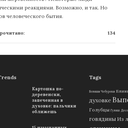
ическими реакциями. Возможно, и так. Но
ов человеческого бытия.
рочитано:
134
Trends
Tags
Картошка по-
Блин
Беляши Чебуреки
деревенски,
Выпе
духовке
запеченная в
духовке: пальчики
Голубцы
Гуляш
Дес
оближешь
говядины
Из 
15 изысканных