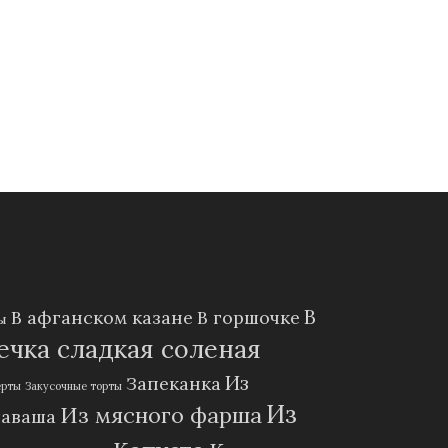
В
В афганском казане
В горшочке
ы
чка сладкая соленая
Из
Запеканка
ерты
Закусочные торты
Из
Из мясного фарша
лаваша