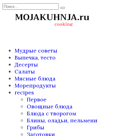
Перейти
Search
к
for:
содержанию
Мудрые советы
Выпечка, тесто
Десерты
Салаты
Мясные блюда
Морепродукты
recipes
Первое
Овощные блюда
Блюда с творогом
Блины, оладьи, пельмени
Грибы
Заготовки