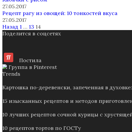
27.05.2017
Рецепт рагу из овощей: 10 тонкостей вкуса
27.05.2017
Пагинация
Назад
1
…
13
14
записей
Поделится в соцсетях
Постила
Группа в Pinterest
Trends
Картошка по-деревенски, запеченная в духовк
15 изысканных рецептов и методов приготовле
10 лучших рецептов сочной курицы с хрустящей
10 рецептов тортов по ГОСТу