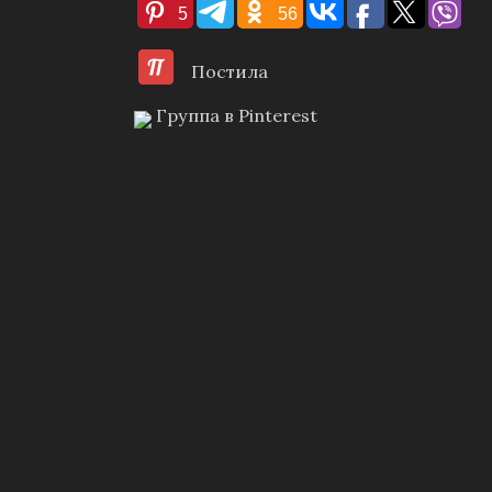
5
56
Постила
Группа в Pinterest