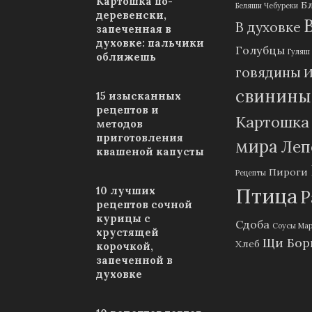
Картошка по-
Б
Беляши Чебуреки
деревенски,
В духовке
запеченная в
духовке: пальчики
Голубцы
Гуляш
оближешь
говядины
И
свинины
15 изысканных
рецептов и
Картошка
методов
приготовления
мира
Леп
квашеной капусты
Пироги
Рецепты
Птица
10 лучших
Р
рецептов сочной
курицы с
Сдоба
Соусы Ма
хрустящей
Щи Бор
Хлеб
корочкой,
запеченной в
духовке