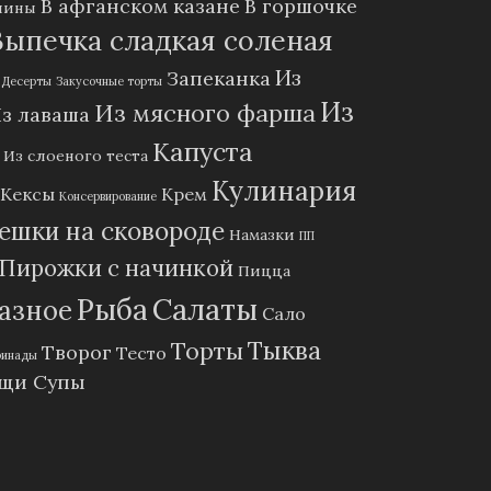
В афганском казане
В горшочке
лины
Выпечка сладкая соленая
Из
Запеканка
Десерты
Закусочные торты
Из
Из мясного фарша
з лаваша
Капуста
Из слоеного теста
Кулинария
Кексы
Крем
Консервирование
ешки на сковороде
Намазки
ПП
Пирожки с начинкой
Пицца
Рыба
Салаты
азное
Сало
Тыква
Торты
Творог
Тесто
ринады
щи Супы