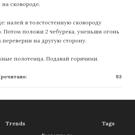
 на сковороде.
е: налей в толстостенную сковороду
о. Потом положи 2 чебурека, уменьши огонь
м переверни на другую сторону.
жные полотенца. Подавай горячими.
рочитано:
93
Trends
Tags