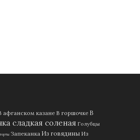
В
В афганском казане
В горшочке
ка сладкая соленая
Голубцы
Из говядины
Запеканка
Из
торты