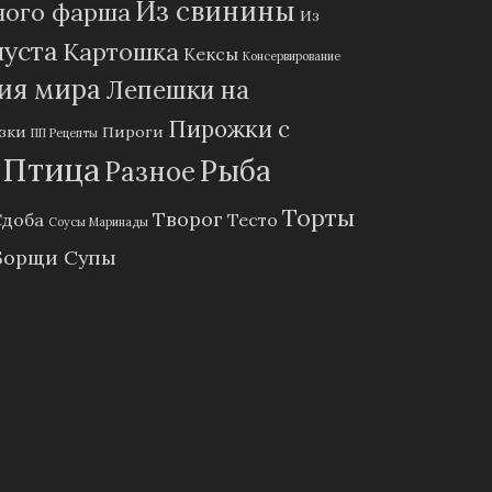
Из свинины
ного фарша
Из
пуста
Картошка
Кексы
Консервирование
ия мира
Лепешки на
Пирожки с
зки
Пироги
ПП Рецепты
Птица
Рыба
Разное
Торты
Творог
Сдоба
Тесто
Соусы Маринады
Борщи Супы