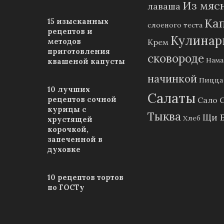
Из мяс
лаваша
Ка
15 изысканных
слоеного теста
рецептов и
Кулинар
методов
Крем
приготовления
сковороде
Нама
квашеной капусты
начинкой
Пицца
10 лучших
Салаты
рецептов сочной
Сало
курицы с
Тыква
Щи 
Хлеб
хрустящей
корочкой,
запеченной в
духовке
10 рецептов тортов
по ГОСТу