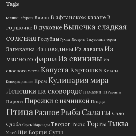
Tags
В афганском казане
В
Блины
Беляши Чебуреки
Выпечка сладкая
В духовке
горшочке
соленая
Голубцы
Гуляш
Десерты
Закусочные торты
Из
Из говядины
Запеканка
Из лаваша
Из свинины
мясного фарша
Из
Капуста
Картошка
Кексы
слоеного теста
Кулинария мира
Крем
Консервирование
Лепешки на сковороде
Намазки
ПП Рецепты
Пирожки с начинкой
Пироги
Пицца
Птица
Рыба
Салаты
Разное
Сало
Тыква
Торты
Творог
Сдоба
Тесто
Соусы Маринады
Щи Борщи Супы
Хлеб