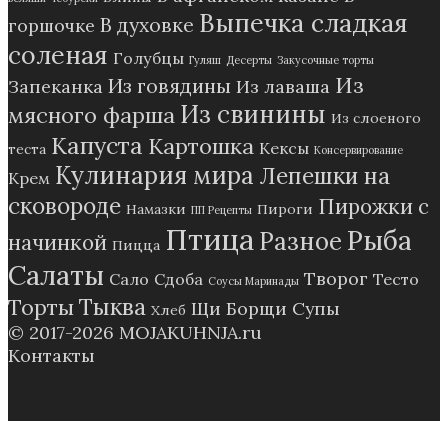
Выпечка сладкая
В духовке
горшочке
соленая
Голубцы
Гуляш
Десерты
Закусочные торты
Из
Из говядины
Запеканка
Из лаваша
Из свинины
мясного фарша
Из слоеного
Капуста
Картошка
Кексы
теста
Консервирование
Кулинария мира
Лепешки на
Крем
сковороде
Пирожки с
Намазки
Пироги
ПП Рецепты
Птица
Рыба
Разное
начинкой
Пицца
Салаты
Творог
Сало
Сдоба
Тесто
Соусы Маринады
Тыква
Торты
Щи Борщи Супы
Хлеб
© 2017-2026
MOJAKUHNJA.ru
Контакты