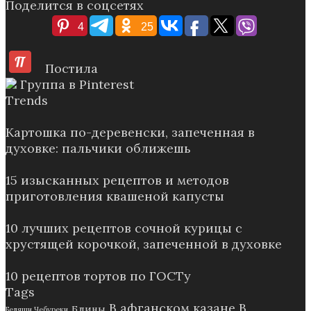
Поделится в соцсетях
4
25
Постила
Группа в Pinterest
Trends
Картошка по-деревенски, запеченная в
духовке: пальчики оближешь
15 изысканных рецептов и методов
приготовления квашеной капусты
10 лучших рецептов сочной курицы с
хрустящей корочкой, запеченной в духовке
10 рецептов тортов по ГОСТу
Tags
В афганском казане
В
Блины
Беляши Чебуреки