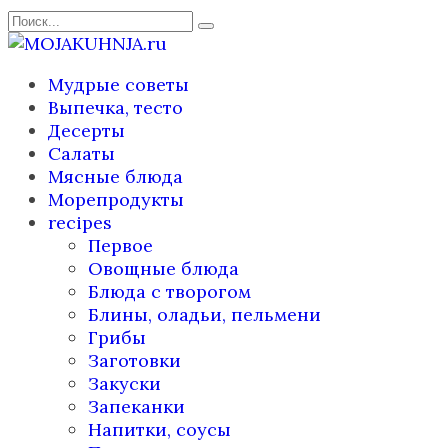
Перейти
Search
к
for:
содержанию
Мудрые советы
Выпечка, тесто
Десерты
Салаты
Мясные блюда
Морепродукты
recipes
Первое
Овощные блюда
Блюда с творогом
Блины, оладьи, пельмени
Грибы
Заготовки
Закуски
Запеканки
Напитки, соусы