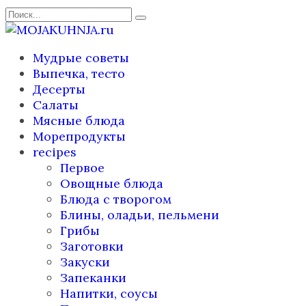
Перейти
Search
к
for:
содержанию
Мудрые советы
Выпечка, тесто
Десерты
Салаты
Мясные блюда
Морепродукты
recipes
Первое
Овощные блюда
Блюда с творогом
Блины, оладьи, пельмени
Грибы
Заготовки
Закуски
Запеканки
Напитки, соусы