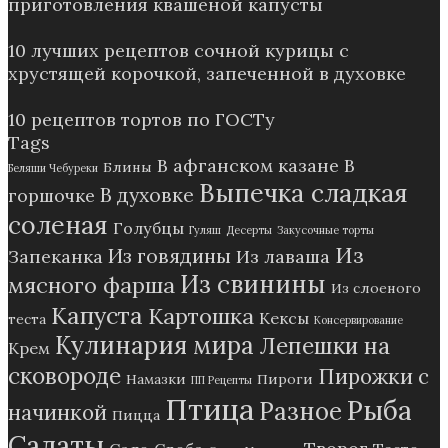
приготовления квашеной капусты
10 лучших рецептов сочной курицы с
хрустящей корочкой, запеченной в духовке
10 рецептов тортов по ГОСТу
Tags
В афганском казане
В
Блины
Беляши Чебуреки
Выпечка сладкая
В духовке
горшочке
соленая
Голубцы
Гуляш
Десерты
Закусочные торты
Из
Из говядины
Запеканка
Из лаваша
Из свинины
мясного фарша
Из слоеного
Капуста
Картошка
Кексы
теста
Консервирование
Кулинария мира
Лепешки на
Крем
сковороде
Пирожки с
Намазки
Пироги
ПП Рецепты
Птица
Рыба
Разное
начинкой
Пицца
Салаты