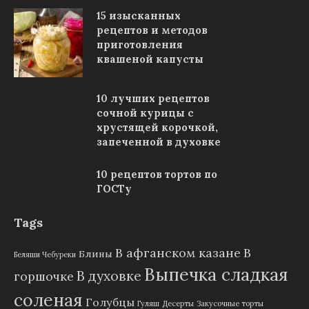
15 изысканных
рецептов и методов
приготовления
квашеной капусты
10 лучших рецептов
сочной курицы с
хрустящей корочкой,
запеченной в духовке
10 рецептов тортов по
ГОСТу
Tags
В афганском казане
В
Блины
Беляши Чебуреки
Выпечка сладкая
В духовке
горшочке
соленая
Голубцы
Гуляш
Десерты
Закусочные торты