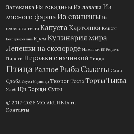
Из
Из говядины
Запеканка
Из лаваша
Из свинины
мясного фарша
Из
Капуста
Картошка
Кексы
слоеного теста
Кулинария мира
Крем
Консервирование
Лепешки на сковороде
Намазки
ПП Рецепты
Пирожки с начинкой
Пироги
Пицца
Птица
Рыба
Салаты
Разное
Сало
Тыква
Торты
Творог
Сдоба
Тесто
Соусы Маринады
Щи Борщи Супы
Хлеб
© 2017-2026
MOJAKUHNJA.ru
Контакты