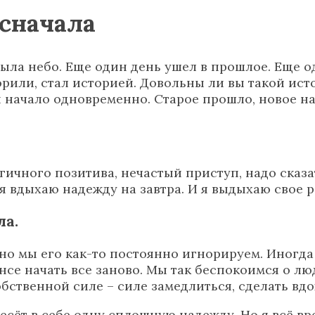
 сначала
ыла небо. Еще один день ушел в прошлое. Еще о
орили, стал историей. Довольны ли вы такой ист
 начало одновременно. Старое прошло, новое на
гичного позитива, нечастый приступ, надо сказа
 вдыхаю надежду на завтра. И я выдыхаю свое р
ла.
 но мы его как-то постоянно игнорируем. Иногд
е начать все заново. Мы так беспокоимся о людя
ственной силе – силе замедлиться, сделать вдо
есёт в себе одну сплошную надежду. Но я всё в