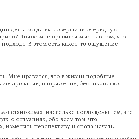
дин день, когда вы совершили очередную
орией? Лично мне нравится мысль о том, что
 подходе. В этом есть какое-то ощущение
ть. Мне нравится, что в жизни подобные
азочарование, напряжение, беспокойство.
а мы становимся настолько поглощены тем, что
х, о ситуациях, обо всем том, что
х, изменить перспективу и снова начать.
ремя забываю о том, что начало может произойти