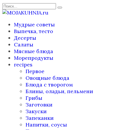
Перейти
Search
к
for:
содержанию
Мудрые советы
Выпечка, тесто
Десерты
Салаты
Мясные блюда
Морепродукты
recipes
Первое
Овощные блюда
Блюда с творогом
Блины, оладьи, пельмени
Грибы
Заготовки
Закуски
Запеканки
Напитки, соусы