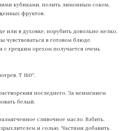
шими кубиками, полить лимонным соком,
ищенных фруктов.
е или в духовке, порубить довольно мелко,
ны чувствоваться в готовом блюде.
и с грецким орехом получается очень
грев. Т 180°.
 растворения последнего. За неимением
овать белый.
размягченное сливочное масло. Взбить.
азрыхлителем и солью. Частями добавить