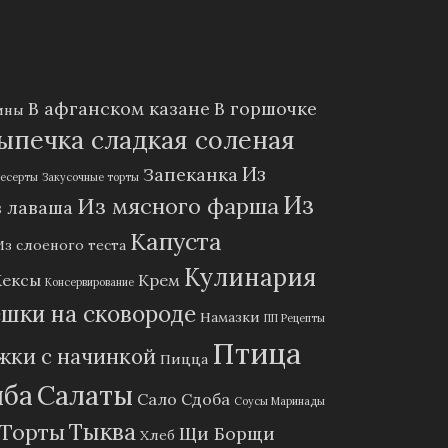
В афганском казане
В горшочке
ины
ыпечка сладкая соленая
Из
Запеканка
есерты
Закусочные торты
Из
Из мясного фарша
 лаваша
Капуста
Из слоеного теста
Кулинария
Кексы
Крем
Консервирование
шки на сковороде
Намазки
ПП Рецепты
Птица
жки с начинкой
Пицца
ыба
Салаты
Сало
Сдоба
Соусы Маринады
Тыква
Торты
Щи Борщи
Хлеб