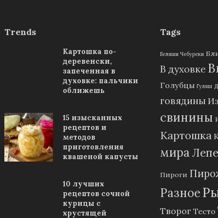
Trends
Tags
Картошка по-
Бл
Беляши Чебуреки
деревенски,
В
В духовке
запеченная в
духовке: пальчики
Голубцы
Гуляш
Д
оближешь
говядины
Из
свинины
15 изысканных
рецептов и
Картошка
методов
приготовления
мира
Лепе
квашеной капусты
Пиро
Пироги
10 лучших
Р
Разное
рецептов сочной
курицы с
Творог
Тесто
хрустящей