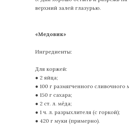
верхний залей глазурью.
«Медовик»
Ингредиенты:
Для коржей:
● 2 яйца;
● 100 г размягченного сливочного 
● 150 г сахара;
● 2 ст. л. мëда;
● 1 ч. л. разрыхлителя (с горкой);
● 420 г муки (примерно).