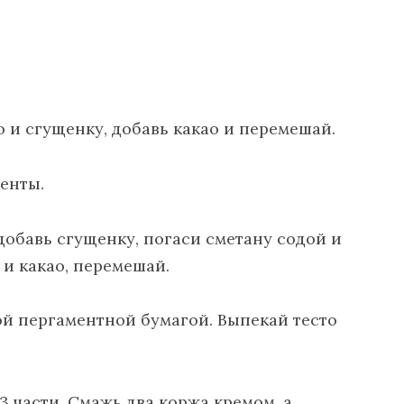
о и сгущенку, добавь какао и перемешай.
иенты.
, добавь сгущенку, погаси сметану содой и
 и какао, перемешай.
й пергаментной бумагой. Выпекай тесто
3 части. Смажь два коржа кремом, а