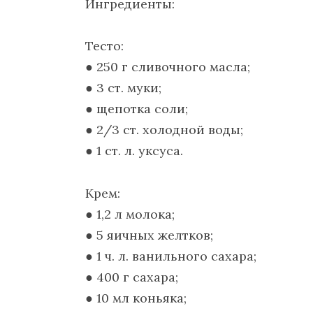
Ингредиенты:
Тесто:
● 250 г сливочного масла;
● 3 ст. муки;
● щепотка соли;
● 2/3 ст. холодной воды;
● 1 ст. л. уксуса.
Крем:
● 1,2 л молока;
● 5 яичных желтков;
● 1 ч. л. ванильного сахара;
● 400 г сахара;
● 10 мл коньяка;