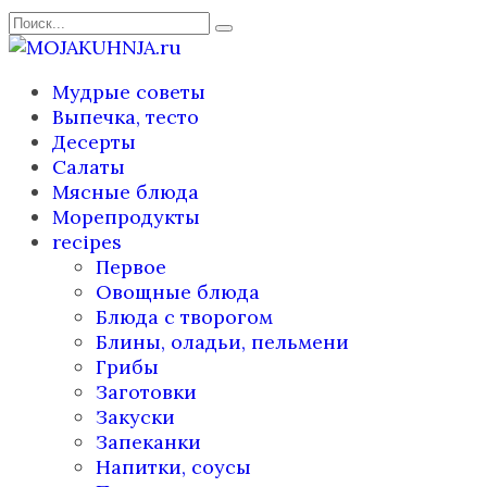
Перейти
Search
к
for:
содержанию
Мудрые советы
Выпечка, тесто
Десерты
Салаты
Мясные блюда
Морепродукты
recipes
Первое
Овощные блюда
Блюда с творогом
Блины, оладьи, пельмени
Грибы
Заготовки
Закуски
Запеканки
Напитки, соусы