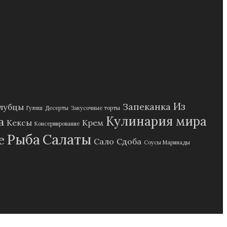
Из
Запеканка
лубцы
Гуляш
Десерты
Закусочные торты
Кулинария мира
а
Кексы
Крем
Консервирование
Рыба
Салаты
е
Сало
Сдоба
Соусы Маринады