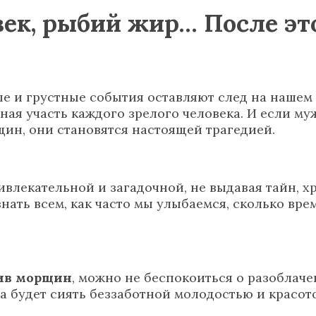
ек, рыбий жир… После эт
ные и грустные события оставляют след на наше
ая участь каждого зрелого человека. И если му
щин, они становятся настоящей трагедией.
ривлекательной и загадочной, не выдавая тайн,
нать всем, как часто мы улыбаемся, сколько вре
тив морщин
, можно не беспокоиться о разоблач
а будет сиять беззаботной молодостью и красот