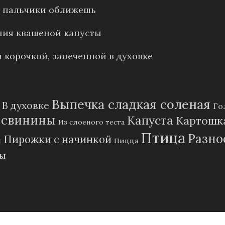
е: пальчики оближешь
ния квашеной капусты
 корочкой, запеченной в духовке
Выпечка сладкая соленая
В духовке
Го
 свинины
Капуста
Картошк
Из слоеного теста
Птица
Разно
Пирожки с начинкой
и
Пицца
пы