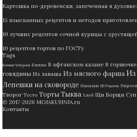
Картошка по-деревенски, запеченная в духовк
15 изысканных рецептов и методов приготовле
10 лучших рецептов сочной курицы с хрустящей
10 рецептов тортов по ГОСТу
Tags
В афганском казане
В горшочке
Блины
Беляши Чебуреки
Из
Из мясного фарша
говядины
Из лаваша
Лепешки на сковороде
Намазки
Пирог
ПП Рецепты
Тыква
Торты
Творог
Щи Борщи Су
Тесто
Хлеб
© 2017-2026
MOJAKUHNJA.ru
Контакты