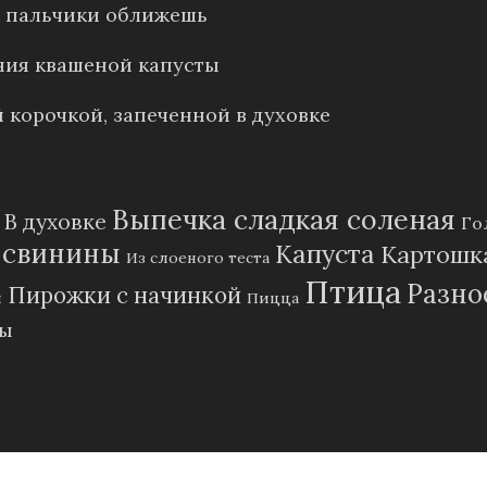
е: пальчики оближешь
ния квашеной капусты
 корочкой, запеченной в духовке
Выпечка сладкая соленая
В духовке
Го
 свинины
Капуста
Картошк
Из слоеного теста
Птица
Разно
Пирожки с начинкой
и
Пицца
пы