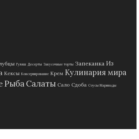
Из
Запеканка
лубцы
Гуляш
Десерты
Закусочные торты
Кулинария мира
а
Кексы
Крем
Консервирование
Рыба
Салаты
е
Сало
Сдоба
Соусы Маринады