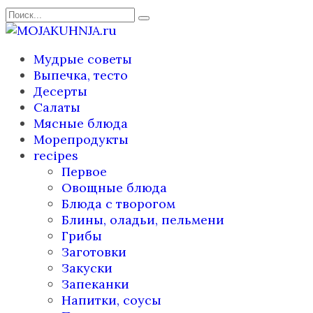
Перейти
Search
к
for:
содержанию
Мудрые советы
Выпечка, тесто
Десерты
Салаты
Мясные блюда
Морепродукты
recipes
Первое
Овощные блюда
Блюда с творогом
Блины, оладьи, пельмени
Грибы
Заготовки
Закуски
Запеканки
Напитки, соусы