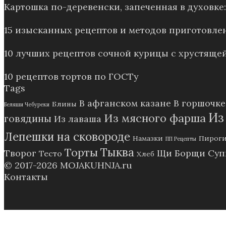
Картошка по-деревенски, запеченная в духовк
15 изысканных рецептов и методов приготовле
10 лучших рецептов сочной курицы с хрустящей
10 рецептов тортов по ГОСТу
Tags
В афганском казане
В горшочке
Блины
Беляши Чебуреки
Из
Из мясного фарша
говядины
Из лаваша
Лепешки на сковороде
Намазки
Пирог
ПП Рецепты
Тыква
Торты
Творог
Щи Борщи Су
Тесто
Хлеб
© 2017-2026
MOJAKUHNJA.ru
Контакты