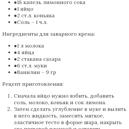
18 капель лимонного сока
1 яйцо
2 ст.л. коньяка
Соль – 1 ч.л.
Ингредиенты для заварного крема:
1 л молока
4 яйца
2 стакана сахара
6 ст.л. муки
Ванилин – 9 гр
Рецепт приготовления:
Сначала яйцо нужно взбить, добавить
соль, молоко, коньяк и сок лимона.
Затем сделать углубление в муке и вылить
в него жидкость, замесить мягкое,
эластичное тесто в форме шара, накрыть
его пищевой пленкой и оставить