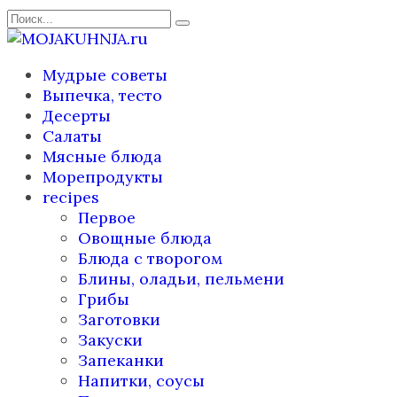
Перейти
Search
к
for:
содержанию
Мудрые советы
Выпечка, тесто
Десерты
Салаты
Мясные блюда
Морепродукты
recipes
Первое
Овощные блюда
Блюда с творогом
Блины, оладьи, пельмени
Грибы
Заготовки
Закуски
Запеканки
Напитки, соусы