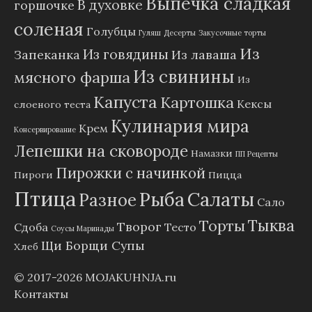
Выпечка сладкая
В духовке
горшочке
соленая
Голубцы
Гуляш
Десерты
Закусочные торты
Из
Из говядины
Запеканка
Из лаваша
Из свинины
мясного фарша
Из
Капуста
Картошка
Кексы
слоеного теста
Кулинария мира
Крем
Консервирование
Лепешки на сковороде
Намазки
ПП Рецепты
Пирожки с начинкой
Пироги
Пицца
Птица
Рыба
Салаты
Разное
Сало
Тыква
Торты
Творог
Сдоба
Тесто
Соусы Маринады
Щи Борщи Супы
Хлеб
© 2017-2026
MOJAKUHNJA.ru
Контакты