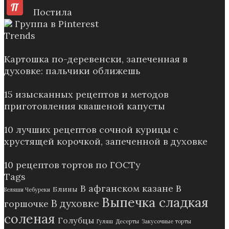
Постила
Группа в Pinterest
Trends
Картошка по-деревенски, запеченная в
духовке: пальчики оближешь
15 изысканных рецептов и методов
приготовления квашеной капусты
10 лучших рецептов сочной курицы с
хрустящей корочкой, запеченной в духовке
10 рецептов тортов по ГОСТу
Tags
В афганском казане
В
Блины
Беляши Чебуреки
Выпечка сладкая
В духовке
горшочке
соленая
Голубцы
Гуляш
Десерты
Закусочные торты