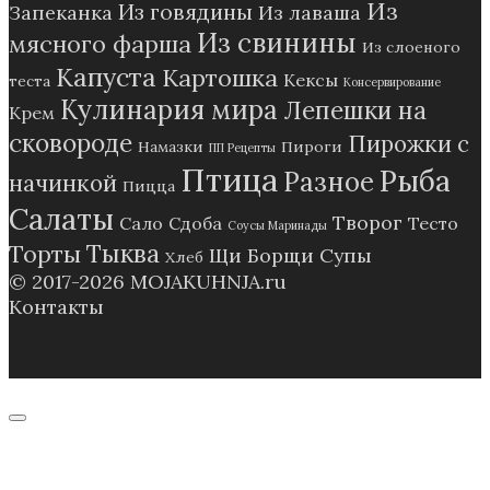
Из
Из говядины
Запеканка
Из лаваша
Из свинины
мясного фарша
Из слоеного
Капуста
Картошка
Кексы
теста
Консервирование
Кулинария мира
Лепешки на
Крем
сковороде
Пирожки с
Намазки
Пироги
ПП Рецепты
Птица
Рыба
Разное
начинкой
Пицца
Салаты
Творог
Сало
Сдоба
Тесто
Соусы Маринады
Тыква
Торты
Щи Борщи Супы
Хлеб
© 2017-2026
MOJAKUHNJA.ru
Контакты