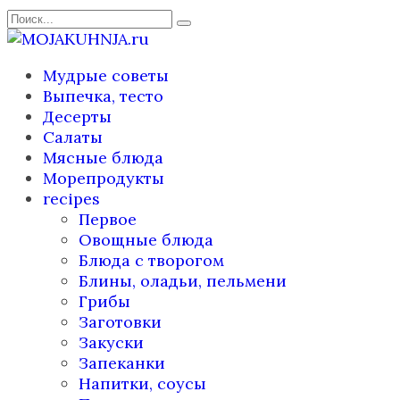
Перейти
Search
к
for:
содержанию
Мудрые советы
Выпечка, тесто
Десерты
Салаты
Мясные блюда
Морепродукты
recipes
Первое
Овощные блюда
Блюда с творогом
Блины, оладьи, пельмени
Грибы
Заготовки
Закуски
Запеканки
Напитки, соусы