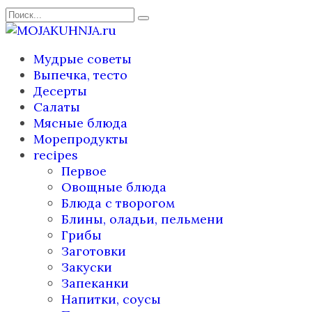
Перейти
Search
к
for:
содержанию
Мудрые советы
Выпечка, тесто
Десерты
Салаты
Мясные блюда
Морепродукты
recipes
Первое
Овощные блюда
Блюда с творогом
Блины, оладьи, пельмени
Грибы
Заготовки
Закуски
Запеканки
Напитки, соусы