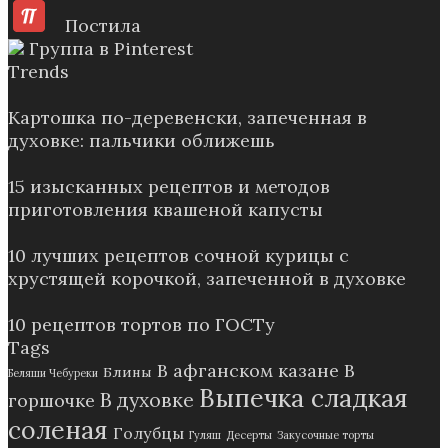
Постила
Группа в Pinterest
Trends
Картошка по-деревенски, запеченная в
духовке: пальчики оближешь
15 изысканных рецептов и методов
приготовления квашеной капусты
10 лучших рецептов сочной курицы с
хрустящей корочкой, запеченной в духовке
10 рецептов тортов по ГОСТу
Tags
В афганском казане
В
Блины
Беляши Чебуреки
Выпечка сладкая
В духовке
горшочке
соленая
Голубцы
Гуляш
Десерты
Закусочные торты