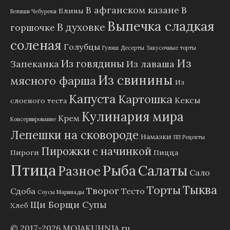
В афганском казане
В
Блины
Беляши Чебуреки
Выпечка сладкая
В духовке
горшочке
соленая
Голубцы
Гуляш
Десерты
Закусочные торты
Из
Из говядины
Запеканка
Из лаваша
Из свинины
мясного фарша
Из
Капуста
Картошка
Кексы
слоеного теста
Кулинария мира
Крем
Консервирование
Лепешки на сковороде
Намазки
ПП Рецепты
Пирожки с начинкой
Пироги
Пицца
Птица
Рыба
Салаты
Разное
Сало
Тыква
Торты
Творог
Сдоба
Тесто
Соусы Маринады
Щи Борщи Супы
Хлеб
© 2017-2026
MOJAKUHNJA.ru