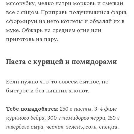
мясорубку, мелко натри морковь и смешай
все с яйцом. Приправь получившийся фарш,
сформируй из него котлеты и обваляй их в
муке. Обжарь на среднем огне или
приготовь на пару.
Паста с курицей и помидорами
Если нужно что-то совсем сытное, но
быстрое и без лишних хлопот.
Тебе понадобятся:
250 г пасты, 3-4 филе
куриного бедра, 300 г помидоров черри, 150 г
твердого сыра, чеснок, зелень, соль, специи.