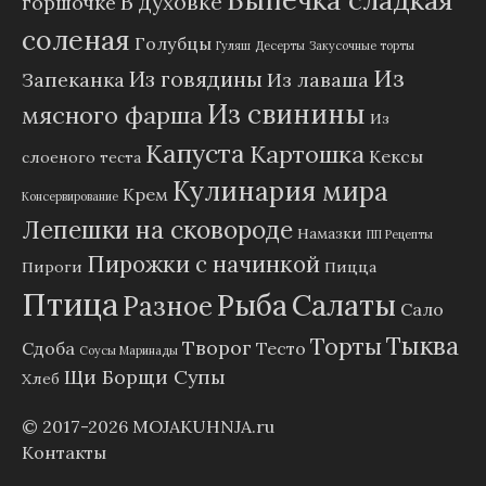
Выпечка сладкая
В духовке
горшочке
соленая
Голубцы
Гуляш
Десерты
Закусочные торты
Из
Из говядины
Запеканка
Из лаваша
Из свинины
мясного фарша
Из
Капуста
Картошка
Кексы
слоеного теста
Кулинария мира
Крем
Консервирование
Лепешки на сковороде
Намазки
ПП Рецепты
Пирожки с начинкой
Пироги
Пицца
Птица
Рыба
Салаты
Разное
Сало
Тыква
Торты
Творог
Сдоба
Тесто
Соусы Маринады
Щи Борщи Супы
Хлеб
© 2017-2026
MOJAKUHNJA.ru
Контакты