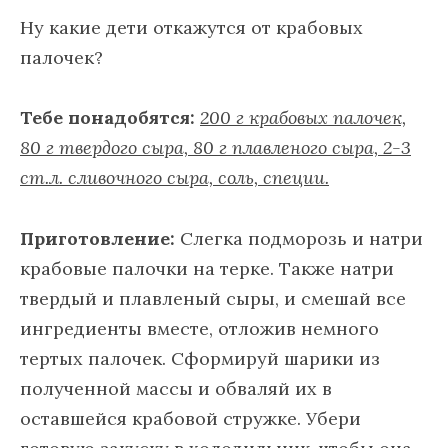
Ну какие дети откажутся от крабовых
палочек?
Тебе понадобятся:
200 г крабовых палочек,
80 г твердого сыра, 80 г плавленого сыра, 2-3
ст.л. сливочного сыра, соль, специи.
Приготовление:
Слегка подморозь и натри
крабовые палочки на терке. Также натри
твердый и плавленый сыры, и смешай все
ингредиенты вместе, отложив немного
тертых палочек. Сформируй шарики из
полученной массы и обваляй их в
оставшейся крабовой стружке. Убери