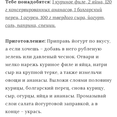
Тебе понадобятся:
1 куриное филе, 2 яйца, 120
г консервированных ананасов, 1 болгарский
перец, 1 огурец, 100 г твердого сыра, йогурт,
соль, паприка, специи.
Приготовление:
Приправь йогурт по вкусу,
а если хочешь – добавь в него рубленую
зелень или давленый чеснок. Отвари и
мелко нарежь куриное филе и яйца, натри
сыр на крупной терке, а также измельчи
овощи и ананасы. Выложи слоями половину
курицы, болгарский перец, снова курицу,
сыр, огурцы, яйца и ананасы. Промазывай
слои салата йогуртовой заправкой, а в
конце – укрась.