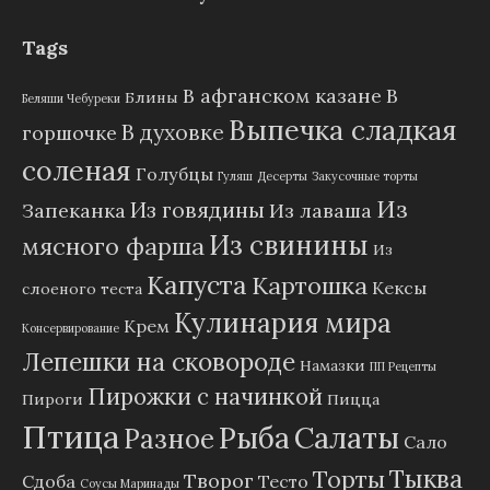
Tags
В афганском казане
В
Блины
Беляши Чебуреки
Выпечка сладкая
В духовке
горшочке
соленая
Голубцы
Гуляш
Десерты
Закусочные торты
Из
Из говядины
Запеканка
Из лаваша
Из свинины
мясного фарша
Из
Капуста
Картошка
Кексы
слоеного теста
Кулинария мира
Крем
Консервирование
Лепешки на сковороде
Намазки
ПП Рецепты
Пирожки с начинкой
Пироги
Пицца
Птица
Рыба
Салаты
Разное
Сало
Тыква
Торты
Творог
Сдоба
Тесто
Соусы Маринады