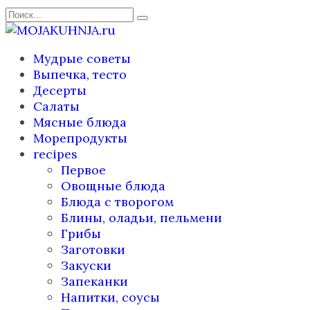
Перейти
Search
к
for:
содержанию
Мудрые советы
Выпечка, тесто
Десерты
Салаты
Мясные блюда
Морепродукты
recipes
Первое
Овощные блюда
Блюда с творогом
Блины, оладьи, пельмени
Грибы
Заготовки
Закуски
Запеканки
Напитки, соусы