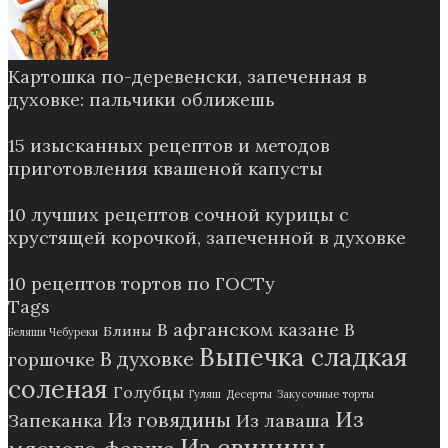
Картошка по-деревенски, запеченная в
духовке: пальчики оближешь
15 изысканных рецептов и методов
приготовления квашеной капусты
10 лучших рецептов сочной курицы с
хрустящей корочкой, запеченной в духовке
10 рецептов тортов по ГОСТу
Tags
В афганском казане
В
Блины
Беляши Чебуреки
Выпечка сладкая
В духовке
горшочке
соленая
Голубцы
Гуляш
Десерты
Закусочные торты
Из
Из говядины
Запеканка
Из лаваша