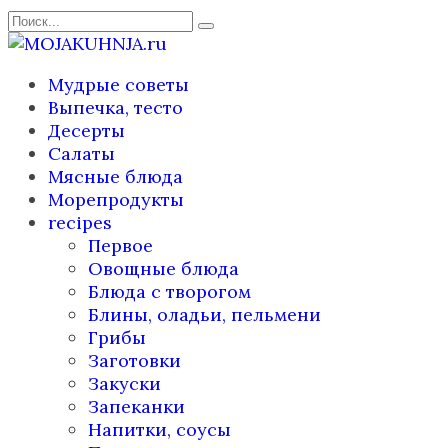
Перейти
Search
к
for:
содержанию
Мудрые советы
Выпечка, тесто
Десерты
Салаты
Мясные блюда
Морепродукты
recipes
Первое
Овощные блюда
Блюда с творогом
Блины, оладьи, пельмени
Грибы
Заготовки
Закуски
Запеканки
Напитки, соусы