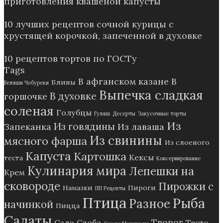
приготовления квашеной капусты
10 лучших рецептов сочной курицы с
хрустящей корочкой, запеченной в духовке
10 рецептов тортов по ГОСТу
Tags
В афганском казане
В
Блины
Беляши Чебуреки
Выпечка сладкая
В духовке
горшочке
соленая
Голубцы
Гуляш
Десерты
Закусочные торты
Из
Из говядины
Запеканка
Из лаваша
Из свинины
мясного фарша
Из слоеного
Капуста
Картошка
Кексы
теста
Консервирование
Кулинария мира
Лепешки на
Крем
сковороде
Пирожки с
Намазки
Пироги
ПП Рецепты
Птица
Рыба
Разное
начинкой
Пицца
Салаты
Творог
Сало
Сдоба
Тесто