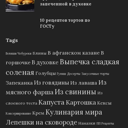
запеченной в духовке
10 рецептов тортов по
ГОСТу
Tags
В афганском казане
В
Блины
Беляши Чебуреки
Выпечка сладкая
В духовке
горшочке
соленая
Голубцы
Гуляш
Десерты
Закусочные торты
Из
Из говядины
Запеканка
Из лаваша
Из свинины
мясного фарша
Из
Капуста
Картошка
Кексы
слоеного теста
Кулинария мира
Крем
Консервирование
Лепешки на сковороде
Намазки
ПП Рецепты