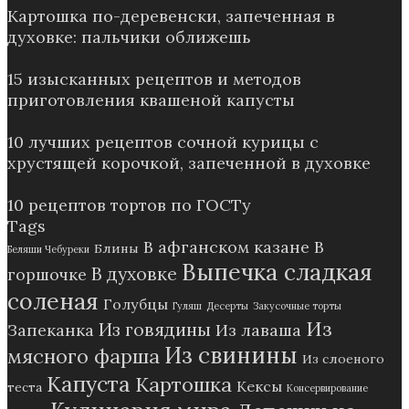
Картошка по-деревенски, запеченная в
духовке: пальчики оближешь
15 изысканных рецептов и методов
приготовления квашеной капусты
10 лучших рецептов сочной курицы с
хрустящей корочкой, запеченной в духовке
10 рецептов тортов по ГОСТу
Tags
В афганском казане
В
Блины
Беляши Чебуреки
Выпечка сладкая
В духовке
горшочке
соленая
Голубцы
Гуляш
Десерты
Закусочные торты
Из
Из говядины
Запеканка
Из лаваша
Из свинины
мясного фарша
Из слоеного
Капуста
Картошка
Кексы
теста
Консервирование