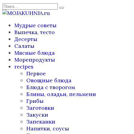
Перейти
Search
к
for:
содержанию
Мудрые советы
Выпечка, тесто
Десерты
Салаты
Мясные блюда
Морепродукты
recipes
Первое
Овощные блюда
Блюда с творогом
Блины, оладьи, пельмени
Грибы
Заготовки
Закуски
Запеканки
Напитки, соусы