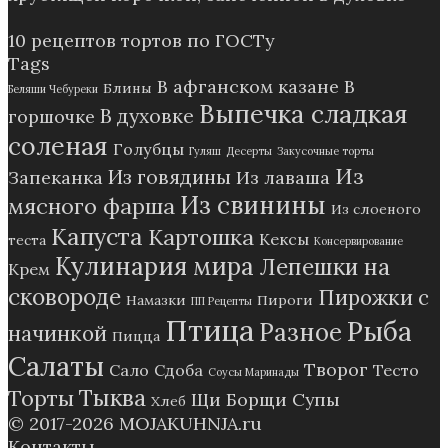
10 рецептов тортов по ГОСТу
Tags
В афганском казане
В
Блины
Беляши Чебуреки
Выпечка сладкая
В духовке
горшочке
соленая
Голубцы
Гуляш
Десерты
Закусочные торты
Из
Из говядины
Запеканка
Из лаваша
Из свинины
мясного фарша
Из слоеного
Капуста
Картошка
Кексы
теста
Консервирование
Кулинария мира
Лепешки на
Крем
сковороде
Пирожки с
Намазки
Пироги
ПП Рецепты
Птица
Рыба
Разное
начинкой
Пицца
Салаты
Творог
Сало
Сдоба
Тесто
Соусы Маринады
Тыква
Торты
Щи Борщи Супы
Хлеб
© 2017-2026
MOJAKUHNJA.ru
Контакты