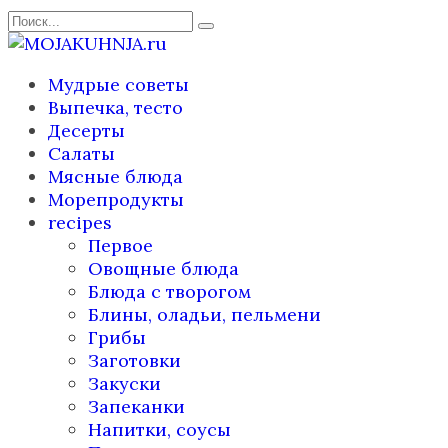
Перейти
Search
к
for:
содержанию
Мудрые советы
Выпечка, тесто
Десерты
Салаты
Мясные блюда
Морепродукты
recipes
Первое
Овощные блюда
Блюда с творогом
Блины, оладьи, пельмени
Грибы
Заготовки
Закуски
Запеканки
Напитки, соусы