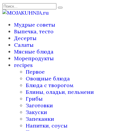
Перейти
Search
к
for:
содержанию
Мудрые советы
Выпечка, тесто
Десерты
Салаты
Мясные блюда
Морепродукты
recipes
Первое
Овощные блюда
Блюда с творогом
Блины, оладьи, пельмени
Грибы
Заготовки
Закуски
Запеканки
Напитки, соусы