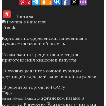
2
1
Постила
Группа в Pinterest
Trends
Картошка по-деревенски, запеченная в
духовке: пальчики оближешь
15 изысканных рецептов и методов
приготовления квашеной капусты
10 лучших рецептов сочной курицы с
хрустящей корочкой, запеченной в духовке
10 рецептов тортов по ГОСТу
Tags
В афганском казане
В
Блины
Беляши Чебуреки
Выпечка сладкая
В духовке
горшочке