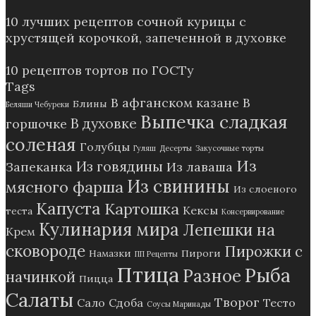
10 лучших рецептов сочной курицы с
хрустящей корочкой, запеченной в духовке
10 рецептов тортов по ГОСТу
Tags
В афганском казане
В
Блины
Беляши Чебуреки
Выпечка сладкая
В духовке
горшочке
соленая
Голубцы
Гуляш
Десерты
Закусочные торты
Из
Из говядины
Запеканка
Из лаваша
Из свинины
мясного фарша
Из слоеного
Капуста
Картошка
Кексы
теста
Консервирование
Кулинария мира
Лепешки на
Крем
сковороде
Пирожки с
Намазки
Пироги
ПП Рецепты
Птица
Рыба
Разное
начинкой
Пицца
Салаты
Творог
Сало
Сдоба
Тесто
Соусы Маринады