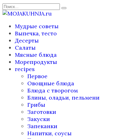
Перейти
Search
к
for:
содержанию
Мудрые советы
Выпечка, тесто
Десерты
Салаты
Мясные блюда
Морепродукты
recipes
Первое
Овощные блюда
Блюда с творогом
Блины, оладьи, пельмени
Грибы
Заготовки
Закуски
Запеканки
Напитки, соусы