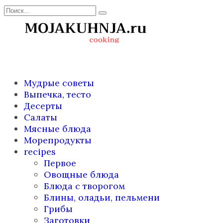
Перейти
Search
к
for:
содержанию
Мудрые советы
Выпечка, тесто
Десерты
Салаты
Мясные блюда
Морепродукты
recipes
Первое
Овощные блюда
Блюда с творогом
Блины, оладьи, пельмени
Грибы
Заготовки