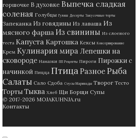
Выпечка сладкая
В духовке
горшочке
соленая
Голубцы
Гуляш
Десерты
Закусочные торты
Из
Из говядины
Запеканка
Из лаваша
Из свинины
мясного фарша
Из слоеного
Капуста
Картошка
Кексы
теста
Консервирование
Кулинария мира
Лепешки на
Крем
сковороде
Пирожки с
Намазки
Пироги
ПП Рецепты
Птица
Рыба
Разное
начинкой
Пицца
Салаты
Творог
Сало
Сдоба
Тесто
Соусы Маринады
Тыква
Торты
Щи Борщи Супы
Хлеб
© 2017-2026
MOJAKUHNJA.ru
Контакты