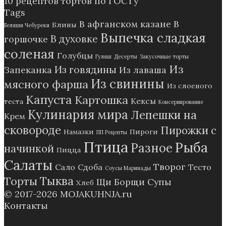
10 рецептов тортов по ГОСТу
Tags
В афганском казане
В
Блины
Беляши Чебуреки
Выпечка сладкая
В духовке
горшочке
соленая
Голубцы
Гуляш
Десерты
Закусочные торты
Из
Из говядины
Запеканка
Из лаваша
Из свинины
мясного фарша
Из слоеного
Капуста
Картошка
Кексы
теста
Консервирование
Кулинария мира
Лепешки на
Крем
сковороде
Пирожки с
Намазки
Пироги
ПП Рецепты
Птица
Рыба
Разное
начинкой
Пицца
Салаты
Творог
Сало
Сдоба
Тесто
Соусы Маринады
Тыква
Торты
Щи Борщи Супы
Хлеб
© 2017-2026
MOJAKUHNJA.ru
Контакты