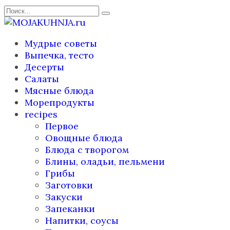
Перейти
Search
к
for:
содержанию
Мудрые советы
Выпечка, тесто
Десерты
Салаты
Мясные блюда
Морепродукты
recipes
Первое
Овощные блюда
Блюда с творогом
Блины, оладьи, пельмени
Грибы
Заготовки
Закуски
Запеканки
Напитки, соусы