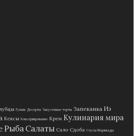
Из
Запеканка
лубцы
Гуляш
Десерты
Закусочные торты
Кулинария мира
а
Кексы
Крем
Консервирование
Рыба
Салаты
е
Сало
Сдоба
Соусы Маринады