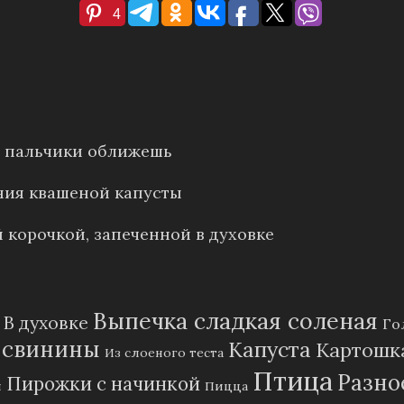
4
е: пальчики оближешь
ния квашеной капусты
 корочкой, запеченной в духовке
Выпечка сладкая соленая
В духовке
Го
 свинины
Капуста
Картошк
Из слоеного теста
Птица
Разно
Пирожки с начинкой
и
Пицца