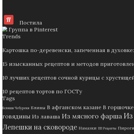
Постила
Группа в Pinterest
Trends
Картошка по-деревенски, запеченная в духовк
15 изысканных рецептов и методов приготовле
10 лучших рецептов сочной курицы с хрустящей
10 рецептов тортов по ГОСТу
Tags
В афганском казане
В горшочке
Блины
Беляши Чебуреки
Из
Из мясного фарша
говядины
Из лаваша
Лепешки на сковороде
Намазки
Пирог
ПП Рецепты