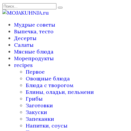
Перейти
Search
к
for:
содержанию
Мудрые советы
Выпечка, тесто
Десерты
Салаты
Мясные блюда
Морепродукты
recipes
Первое
Овощные блюда
Блюда с творогом
Блины, оладьи, пельмени
Грибы
Заготовки
Закуски
Запеканки
Напитки, соусы