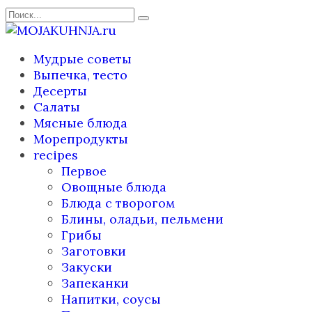
Перейти
Search
к
for:
содержанию
Мудрые советы
Выпечка, тесто
Десерты
Салаты
Мясные блюда
Морепродукты
recipes
Первое
Овощные блюда
Блюда с творогом
Блины, оладьи, пельмени
Грибы
Заготовки
Закуски
Запеканки
Напитки, соусы