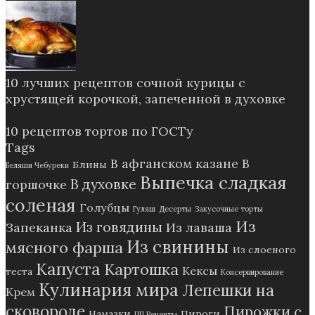
10 лучших рецептов сочной курицы с
хрустящей корочкой, запеченной в духовке
10 рецептов тортов по ГОСТу
Tags
В афганском казане
В
Блины
Беляши Чебуреки
Выпечка сладкая
В духовке
горшочке
соленая
Голубцы
Гуляш
Десерты
Закусочные торты
Из
Из говядины
Запеканка
Из лаваша
Из свинины
мясного фарша
Из слоеного
Капуста
Картошка
Кексы
теста
Консервирование
Кулинария мира
Лепешки на
Крем
сковороде
Пирожки с
Намазки
Пироги
ПП Рецепты