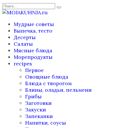
Перейти
Search
к
for:
содержанию
Мудрые советы
Выпечка, тесто
Десерты
Салаты
Мясные блюда
Морепродукты
recipes
Первое
Овощные блюда
Блюда с творогом
Блины, оладьи, пельмени
Грибы
Заготовки
Закуски
Запеканки
Напитки, соусы