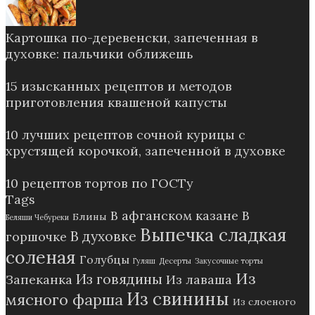
Картошка по-деревенски, запеченная в
духовке: пальчики оближешь
15 изысканных рецептов и методов
приготовления квашеной капусты
10 лучших рецептов сочной курицы с
хрустящей корочкой, запеченной в духовке
10 рецептов тортов по ГОСТу
Tags
В афганском казане
В
Блины
Беляши Чебуреки
Выпечка сладкая
В духовке
горшочке
соленая
Голубцы
Гуляш
Десерты
Закусочные торты
Из
Из говядины
Запеканка
Из лаваша
Из свинины
мясного фарша
Из слоеного