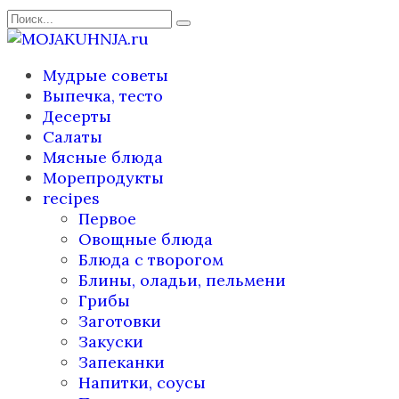
Перейти
Search
к
for:
содержанию
Мудрые советы
Выпечка, тесто
Десерты
Салаты
Мясные блюда
Морепродукты
recipes
Первое
Овощные блюда
Блюда с творогом
Блины, оладьи, пельмени
Грибы
Заготовки
Закуски
Запеканки
Напитки, соусы