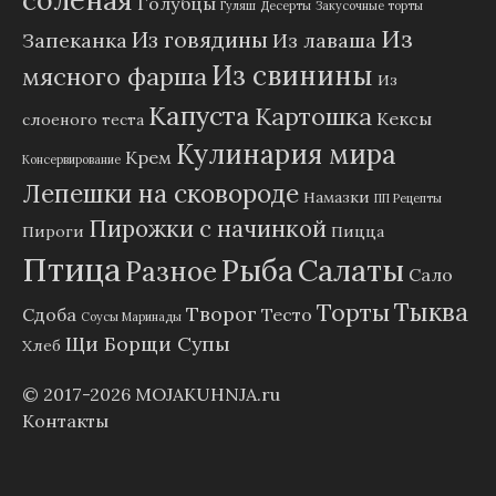
соленая
Голубцы
Гуляш
Десерты
Закусочные торты
Из
Из говядины
Запеканка
Из лаваша
Из свинины
мясного фарша
Из
Капуста
Картошка
Кексы
слоеного теста
Кулинария мира
Крем
Консервирование
Лепешки на сковороде
Намазки
ПП Рецепты
Пирожки с начинкой
Пироги
Пицца
Птица
Рыба
Салаты
Разное
Сало
Тыква
Торты
Творог
Сдоба
Тесто
Соусы Маринады
Щи Борщи Супы
Хлеб
© 2017-2026
MOJAKUHNJA.ru
Контакты