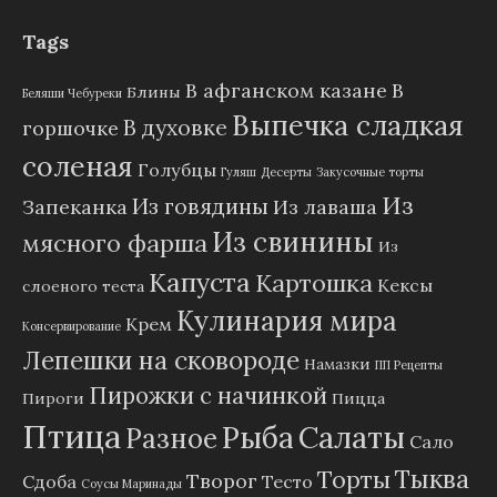
Tags
В афганском казане
В
Блины
Беляши Чебуреки
Выпечка сладкая
В духовке
горшочке
соленая
Голубцы
Гуляш
Десерты
Закусочные торты
Из
Из говядины
Запеканка
Из лаваша
Из свинины
мясного фарша
Из
Капуста
Картошка
Кексы
слоеного теста
Кулинария мира
Крем
Консервирование
Лепешки на сковороде
Намазки
ПП Рецепты
Пирожки с начинкой
Пироги
Пицца
Птица
Рыба
Салаты
Разное
Сало
Тыква
Торты
Творог
Сдоба
Тесто
Соусы Маринады