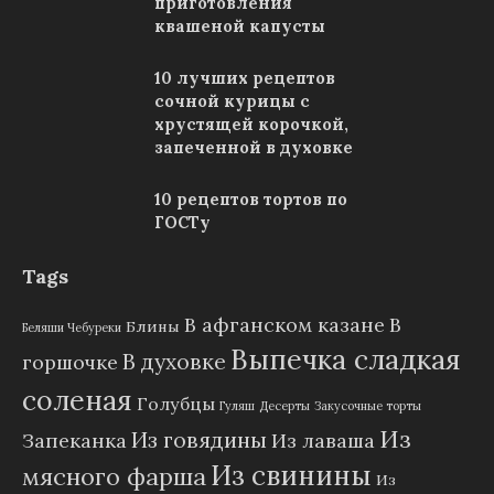
приготовления
квашеной капусты
10 лучших рецептов
сочной курицы с
хрустящей корочкой,
запеченной в духовке
10 рецептов тортов по
ГОСТу
Tags
В афганском казане
В
Блины
Беляши Чебуреки
Выпечка сладкая
В духовке
горшочке
соленая
Голубцы
Гуляш
Десерты
Закусочные торты
Из
Из говядины
Запеканка
Из лаваша
Из свинины
мясного фарша
Из