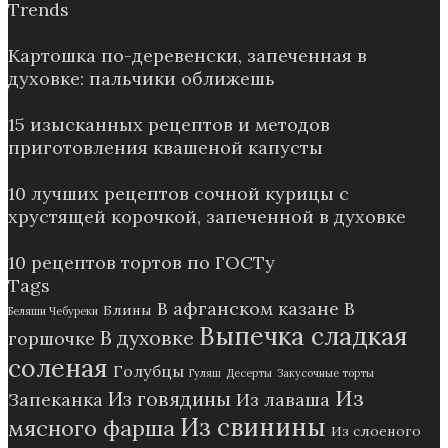
Trends
Картошка по-деревенски, запеченная в
духовке: пальчики оближешь
15 изысканных рецептов и методов
приготовления квашеной капусты
10 лучших рецептов сочной курицы с
хрустящей корочкой, запеченной в духовке
10 рецептов тортов по ГОСТу
Tags
В афганском казане
В
Блины
Беляши Чебуреки
Выпечка сладкая
В духовке
горшочке
соленая
Голубцы
Гуляш
Десерты
Закусочные торты
Из
Из говядины
Запеканка
Из лаваша
Из свинины
мясного фарша
Из слоеного