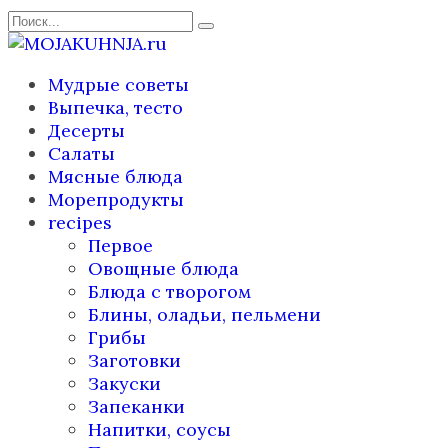
Перейти
Search
к
for:
содержанию
Мудрые советы
Выпечка, тесто
Десерты
Салаты
Мясные блюда
Морепродукты
recipes
Первое
Овощные блюда
Блюда с творогом
Блины, оладьи, пельмени
Грибы
Заготовки
Закуски
Запеканки
Напитки, соусы