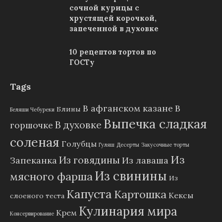
сочной курицы с
хрустящей корочкой,
запеченной в духовке
10 рецептов тортов по
ГОСТу
Tags
В афганском казане
В
Блины
Беляши Чебуреки
Выпечка сладкая
В духовке
горшочке
соленая
Голубцы
Гуляш
Десерты
Закусочные торты
Из
Из говядины
Запеканка
Из лаваша
Из свинины
мясного фарша
Из
Капуста
Картошка
Кексы
слоеного теста
Кулинария мира
Крем
Консервирование