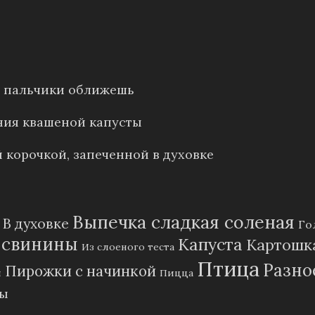
е: пальчики оближешь
ния квашеной капусты
 корочкой, запеченной в духовке
Выпечка сладкая соленая
В духовке
Го
 свинины
Капуста
Картошк
Из слоеного теста
Птица
Разно
Пирожки с начинкой
и
Пицца
пы