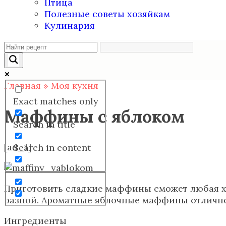
Птица
Полезные советы хозяйкам
Кулинария
Главная
»
Моя кухня
Exact matches only
Маффины с яблоком
Search in title
[ad_1]
Search in content
Приготовить сладкие маффины сможет любая хо
разной. Ароматные яблочные маффины отлично
Ингредиенты