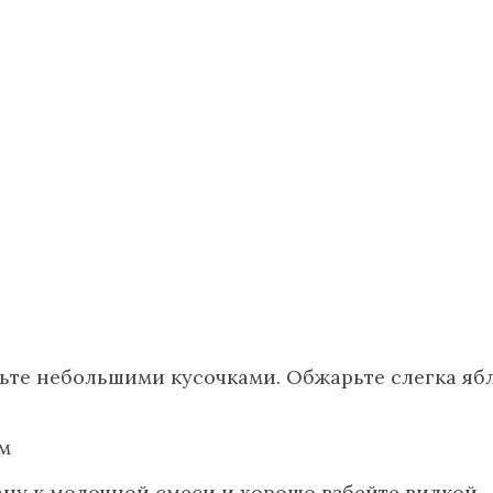
те небольшими кусочками. Обжарьте слегка яблоко
м
ану к молочной смеси и хорошо взбейте вилкой.