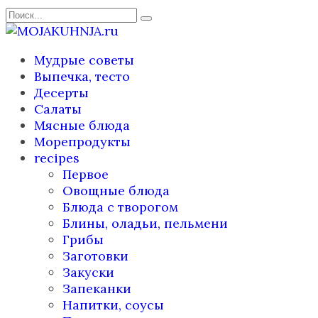
Перейти
Search
к
for:
содержанию
Мудрые советы
Выпечка, тесто
Десерты
Салаты
Мясные блюда
Морепродукты
recipes
Первое
Овощные блюда
Блюда с творогом
Блины, оладьи, пельмени
Грибы
Заготовки
Закуски
Запеканки
Напитки, соусы