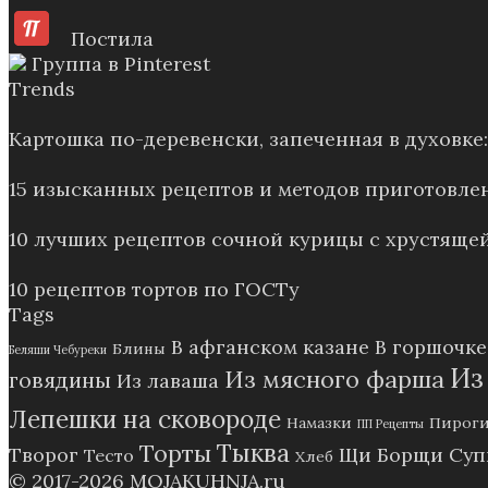
Постила
Группа в Pinterest
Trends
Картошка по-деревенски, запеченная в духовк
15 изысканных рецептов и методов приготовле
10 лучших рецептов сочной курицы с хрустящей
10 рецептов тортов по ГОСТу
Tags
В афганском казане
В горшочке
Блины
Беляши Чебуреки
Из
Из мясного фарша
говядины
Из лаваша
Лепешки на сковороде
Намазки
Пирог
ПП Рецепты
Тыква
Торты
Творог
Щи Борщи Су
Тесто
Хлеб
© 2017-2026
MOJAKUHNJA.ru