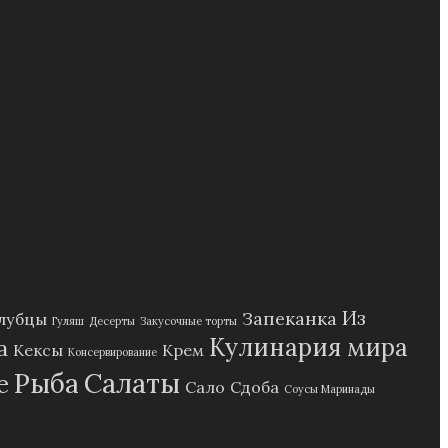
Из
Запеканка
лубцы
Гуляш
Десерты
Закусочные торты
Кулинария мира
а
Кексы
Крем
Консервирование
Рыба
Салаты
е
Сало
Сдоба
Соусы Маринады