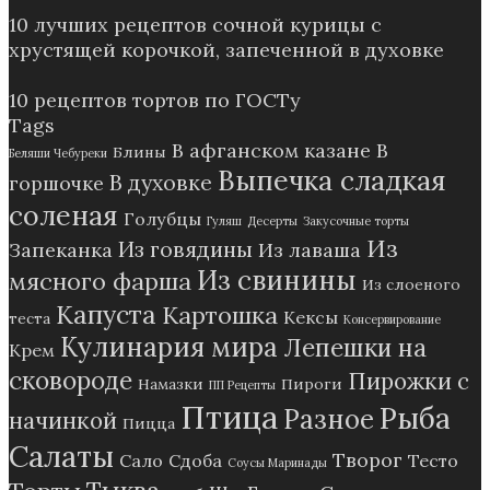
10 лучших рецептов сочной курицы с
хрустящей корочкой, запеченной в духовке
10 рецептов тортов по ГОСТу
Tags
В афганском казане
В
Блины
Беляши Чебуреки
Выпечка сладкая
В духовке
горшочке
соленая
Голубцы
Гуляш
Десерты
Закусочные торты
Из
Из говядины
Запеканка
Из лаваша
Из свинины
мясного фарша
Из слоеного
Капуста
Картошка
Кексы
теста
Консервирование
Кулинария мира
Лепешки на
Крем
сковороде
Пирожки с
Намазки
Пироги
ПП Рецепты
Птица
Рыба
Разное
начинкой
Пицца
Салаты
Творог
Сало
Сдоба
Тесто
Соусы Маринады