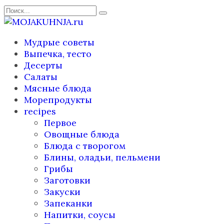
Перейти
Search
к
for:
содержанию
Мудрые советы
Выпечка, тесто
Десерты
Салаты
Мясные блюда
Морепродукты
recipes
Первое
Овощные блюда
Блюда с творогом
Блины, оладьи, пельмени
Грибы
Заготовки
Закуски
Запеканки
Напитки, соусы