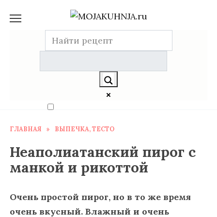
Перейти
к
содержанию
Exact matches only
ГЛАВНАЯ
»
ВЫПЕЧКА, ТЕСТО
Search in title
Неаполиатанский пирог с
манкой и рикоттой
Search in content
Очень простой пирог, но в то же время
очень вкусный. Влажный и очень