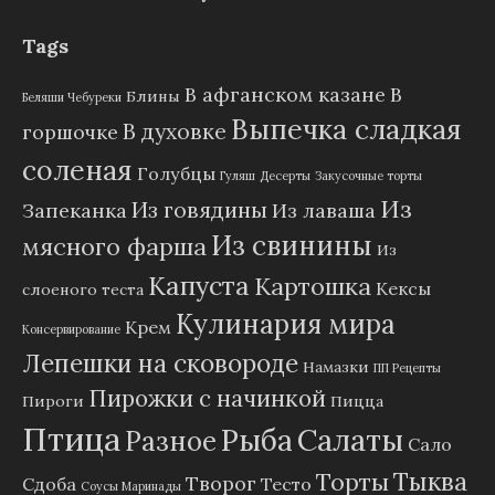
Tags
В афганском казане
В
Блины
Беляши Чебуреки
Выпечка сладкая
В духовке
горшочке
соленая
Голубцы
Гуляш
Десерты
Закусочные торты
Из
Из говядины
Запеканка
Из лаваша
Из свинины
мясного фарша
Из
Капуста
Картошка
Кексы
слоеного теста
Кулинария мира
Крем
Консервирование
Лепешки на сковороде
Намазки
ПП Рецепты
Пирожки с начинкой
Пироги
Пицца
Птица
Рыба
Салаты
Разное
Сало
Тыква
Торты
Творог
Сдоба
Тесто
Соусы Маринады