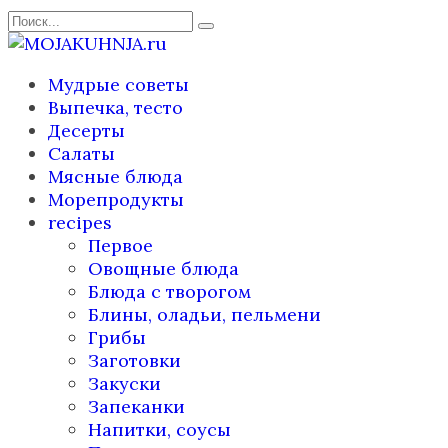
Перейти
Search
к
for:
содержанию
Мудрые советы
Выпечка, тесто
Десерты
Салаты
Мясные блюда
Морепродукты
recipes
Первое
Овощные блюда
Блюда с творогом
Блины, оладьи, пельмени
Грибы
Заготовки
Закуски
Запеканки
Напитки, соусы