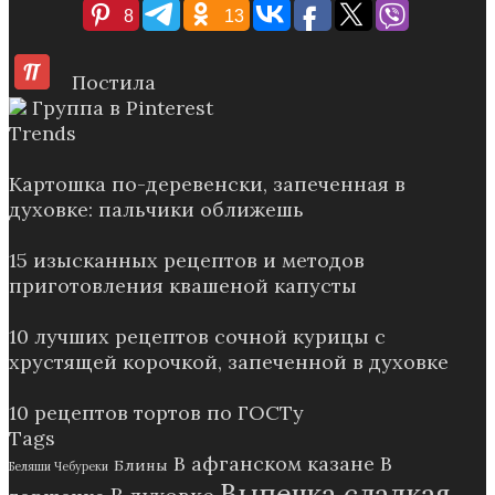
8
13
Постила
Группа в Pinterest
Trends
Картошка по-деревенски, запеченная в
духовке: пальчики оближешь
15 изысканных рецептов и методов
приготовления квашеной капусты
10 лучших рецептов сочной курицы с
хрустящей корочкой, запеченной в духовке
10 рецептов тортов по ГОСТу
Tags
В афганском казане
В
Блины
Беляши Чебуреки
Выпечка сладкая