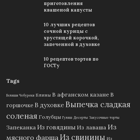
приготовления
квашеной капусты
10 лучших рецептов
сочной курицы с
хрустящей корочкой,
запеченной в духовке
10 рецептов тортов по
ГОСТу
Tags
В афганском казане
В
Блины
Беляши Чебуреки
Выпечка сладкая
В духовке
горшочке
соленая
Голубцы
Гуляш
Десерты
Закусочные торты
Из
Из говядины
Запеканка
Из лаваша
Из свинины
мясного фарша
Из