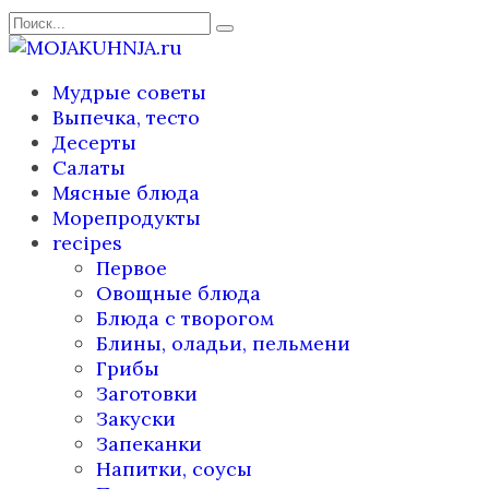
Перейти
Search
к
for:
содержанию
Мудрые советы
Выпечка, тесто
Десерты
Салаты
Мясные блюда
Морепродукты
recipes
Первое
Овощные блюда
Блюда с творогом
Блины, оладьи, пельмени
Грибы
Заготовки
Закуски
Запеканки
Напитки, соусы