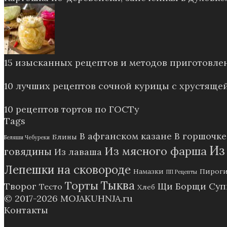
15 изысканных рецептов и методов приготовле
10 лучших рецептов сочной курицы с хрустящей
10 рецептов тортов по ГОСТу
Tags
В афганском казане
В горшочке
Блины
Беляши Чебуреки
Из
Из мясного фарша
говядины
Из лаваша
Лепешки на сковороде
Намазки
Пирог
ПП Рецепты
Тыква
Торты
Творог
Щи Борщи Су
Тесто
Хлеб
© 2017-2026
MOJAKUHNJA.ru
Контакты