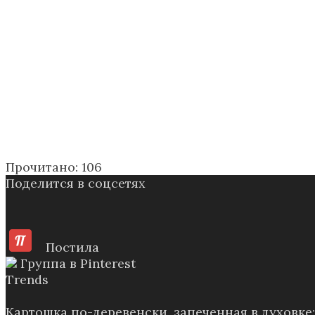
Прочитано:
106
Поделится в соцсетях
Постила
Группа в Pinterest
Trends
Картошка по-деревенски, запеченная в духовк