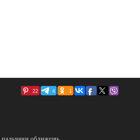
22
4
1
е: пальчики оближешь