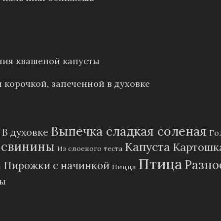
ния квашеной капусты
 корочкой, запеченной в духовке
Выпечка сладкая соленая
В духовке
Го
 свинины
Капуста
Картошк
Из слоеного теста
Птица
Разно
Пирожки с начинкой
и
Пицца
пы