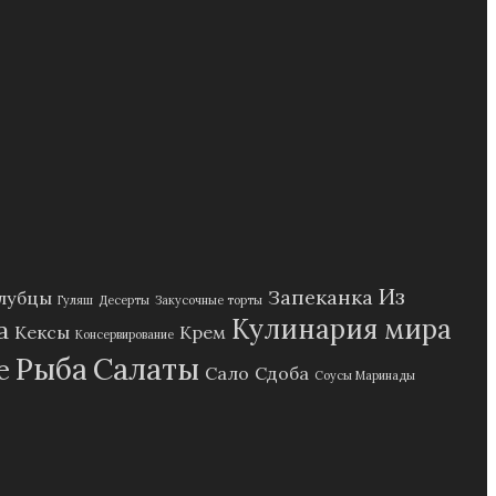
Из
Запеканка
лубцы
Гуляш
Десерты
Закусочные торты
Кулинария мира
а
Кексы
Крем
Консервирование
Рыба
Салаты
е
Сало
Сдоба
Соусы Маринады