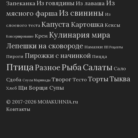
Из
Из говядины
Запеканка
Из лаваша
Из свинины
мясного фарша
Из
Капуста
Картошка
Кексы
слоеного теста
Кулинария мира
Крем
Консервирование
Лепешки на сковороде
Намазки
ПП Рецепты
Пирожки с начинкой
Пироги
Пицца
Птица
Рыба
Салаты
Разное
Сало
Тыква
Торты
Творог
Сдоба
Тесто
Соусы Маринады
Щи Борщи Супы
Хлеб
© 2017-2026
MOJAKUHNJA.ru
Контакты