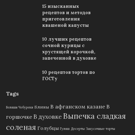
15 изысканных
рецептов и методов
приготовления
квашеной капусты
10 лучших рецептов
сочной курицы с
хрустящей корочкой,
запеченной в духовке
10 рецептов тортов по
ГОСТу
Tags
В афганском казане
В
Блины
Беляши Чебуреки
Выпечка сладкая
В духовке
горшочке
соленая
Голубцы
Гуляш
Десерты
Закусочные торты