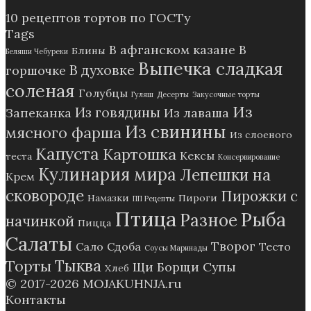
10 рецептов тортов по ГОСТу
Tags
В афганском казане
В
Блины
Беляши Чебуреки
Выпечка сладкая
В духовке
горшочке
соленая
Голубцы
Гуляш
Десерты
Закусочные торты
Из
Из говядины
Запеканка
Из лаваша
Из свинины
мясного фарша
Из слоеного
Капуста
Картошка
Кексы
теста
Консервирование
Кулинария мира
Лепешки на
Крем
сковороде
Пирожки с
Намазки
Пироги
ПП Рецепты
Птица
Рыба
Разное
начинкой
Пицца
Салаты
Творог
Сало
Сдоба
Тесто
Соусы Маринады
Тыква
Торты
Щи Борщи Супы
Хлеб
© 2017-2026
MOJAKUHNJA.ru
Контакты