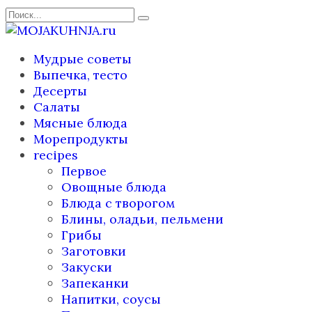
Перейти
Search
к
for:
содержанию
Мудрые советы
Выпечка, тесто
Десерты
Салаты
Мясные блюда
Морепродукты
recipes
Первое
Овощные блюда
Блюда с творогом
Блины, оладьи, пельмени
Грибы
Заготовки
Закуски
Запеканки
Напитки, соусы