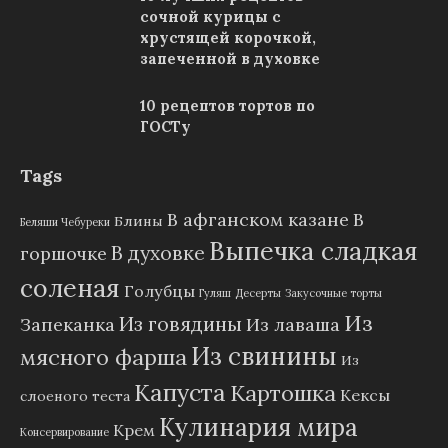
сочной курицы с
хрустящей корочкой,
запеченной в духовке
10 рецептов тортов по
ГОСТу
Tags
В афганском казане
В
Блины
Беляши Чебуреки
Выпечка сладкая
В духовке
горшочке
соленая
Голубцы
Гуляш
Десерты
Закусочные торты
Из
Из говядины
Запеканка
Из лаваша
Из свинины
мясного фарша
Из
Капуста
Картошка
Кексы
слоеного теста
Кулинария мира
Крем
Консервирование